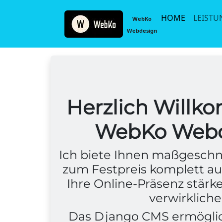
HOME
LEIST
WebKo
Webdesign
Herzlich Willk
WebKo Webd
Ich biete Ihnen maßgeschn
zum Festpreis komplett au
Ihre Online-Präsenz stärke
verwirklich
Das Django CMS ermöglich