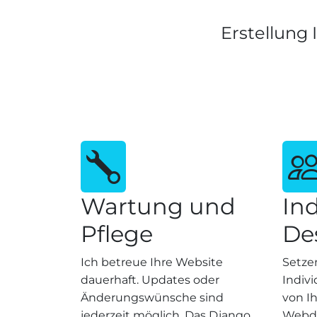
Erstellung 
Wartung und
Ind
Pflege
De
Ich betreue Ihre Website
Setze
dauerhaft. Updates oder
Indivi
Änderungswünsche sind
von I
jederzeit möglich. Das Django
Webde