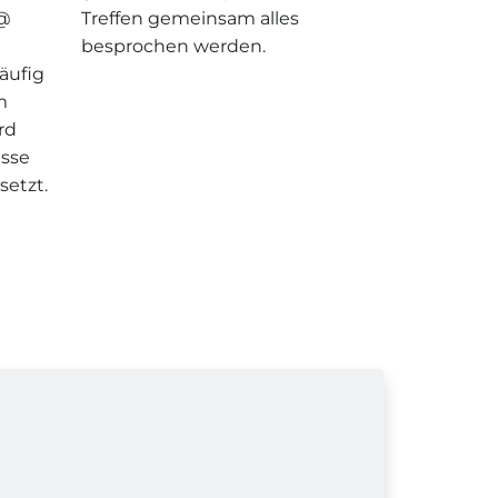
 @
Treffen gemeinsam alles
besprochen werden.
äufig
m
rd
esse
setzt.