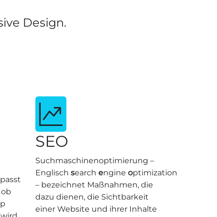
sive Design.
SEO
Suchmaschinenoptimierung –
Englisch
s
earch
e
ngine
o
ptimization
 passt
– bezeichnet Maßnahmen, die
 ob
dazu dienen, die Sichtbarkeit
op
einer Website und ihrer Inhalte
 wird