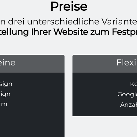
Preise
n drei unterschiedliche Variant
tellung Ihrer Website zum Festpr
eine
Flex
sign
Ko
sign
Googl
rm
Anzah