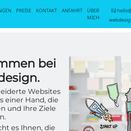
UNGEN
PREISE
KONTAKT
ANFAHRT
ÜBER
hello
MICH
webdesig
ommen bei
esign.
eiderte Websites
s einer Hand, die
n und Ihre Ziele
en.
t es Ihnen, die